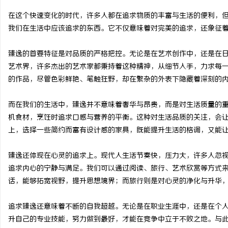
在这个快速变化的时代，许多人都在追求物质的丰富与生活的便利，但
我们在生活中应该追求的东西。它不仅意味着对完美的追求，还象征
臻逸的首要特征是对品质的严格把控。无论是在艺术创作中，还是在
城
艺术界，许多杰出的艺术家都秉持着这种精神，从细节入手，力求每
的作品，尽管色彩鲜艳、笔触狂野，却在繁杂的外表下隐藏着深刻的
而在我们的生活中，臻逸并不意味着奢华与昂贵，而是对生活质量的
机食材，烹饪时追求口感与营养的平衡。这种对生活品质的关注，会
上，选择一些简约而富有设计感的家具，既能提升生活的格调，又能
臻逸还体现在心灵的追求上。现代人生活节奏快，压力大，许多人忽
新
追求内心的宁静与满足。我们可以通过阅读、旅行、艺术欣赏等方式
话，能够拓宽视野，提升思想境界；而旅行则是对心灵的净化与升华
追求臻逸还意味着不断的自我超越。无论是在职业生涯中，还是在个
升自己的专业技能，努力做到最好，才能在竞争中立于不败之地。与