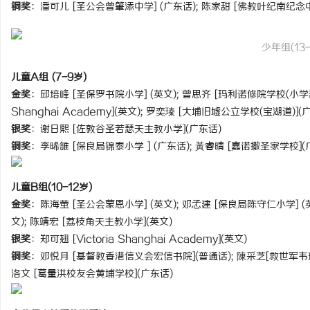
铜奖
：潘可儿 [圣公会曾肇添中学] (广东话); 陈家甜 [佛教叶纪南纪念中
贝净 AC 国际医疗实验室，标准化研发体系
商标购买：即买即用，规
全解析
少年组(13-
媒
儿童A组 (7-9岁)
金奖
：邱培峰 [圣保罗书院小学] (英文); 曾思齐 [玛利诺修院学校(小学部)] 
Shanghai Academy](英文); 罗奕瑧 [大埔旧墟公立学校(宝湖道)](
银奖
：谢日熙 [佐敦谷圣若瑟天主教小学](广东话)
铜奖
：李晞雒 [保良局锦泰小学 ] (广东话); 黃睿晴 [嘉诺撒圣家学校](
儿童B组(10-12岁)
体
金奖
：陈海萤 [圣公会蒙恩小学] (英文); 邓孞建 [保良局陈守仁小学] (英
文); 陈靖宏 [荔枝角天主教小学](英文)
银奖
：郑可翘 [Victoria Shanghai Academy](英文)
铜奖
：邓悦月 [基督教香港信义会宏信书院](普通话); 陳采芝[救世军韦理
洛文 [葛量洪校友会黄埔学校](广东话)