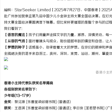
編輯：StarSeeker Limited【2025年7月27日，中国香港
赴广州参加贊泉盃第九屆中国少儿小金钟主持大赛全国总决赛。在灯
持大赛全国总决赛圆满落下帷幕。但比奖杯更璀璨的是整个参与的过程!
我们看到了:
城
【语言的魔法】
孩子们用童声诠释文字的力量，激昂，深情灵动，每一
【从容的气场】
面对着镜头与观众，那份超越年龄的镇定和自信，让人惊
【梦想的种子】
话筒虽小，却承载着大大的梦想。在你们的眼神和声音
全國總決賽的選手來自浙江，廣州，深圳，東莞，汕頭，潮州，肇慶及
香港小主
新
香港小主持代表队获奖名单揭晓
各组别获奖名单如下：
少年组(13-17岁)
金奖
：黎渃源 [乐善堂梁銶琚书院] (普通话)
银奖
：王语淇 [乐善堂梁銶琚书院] (普通话); 李衍俊 [圣若瑟书院] (广