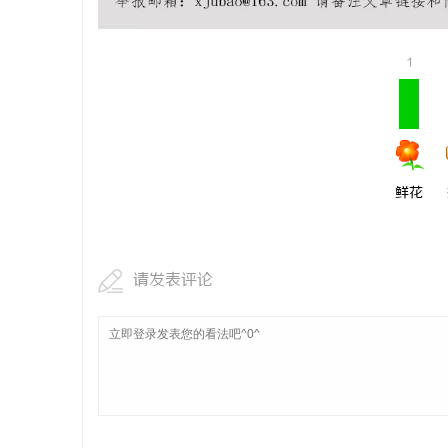
2345电
影新体验
1
媒
鲜花
体
请发表评论