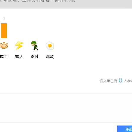
影网：全方位影视资源平台，满足观
云电影网：新时代影视资源的智能云
析
1
握手
雷人
路过
鸡蛋
0
该文章已有
人参
评