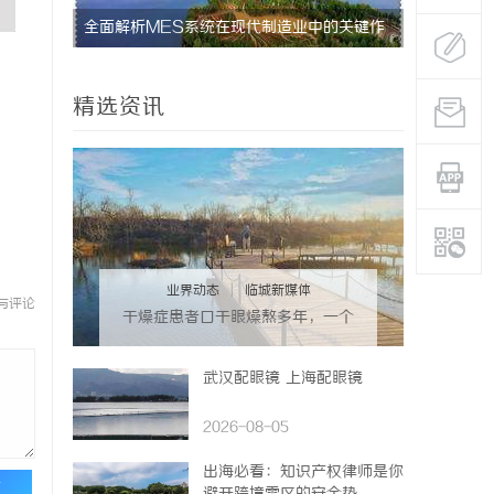
端平台解
全面解析MES系统在现代制造业中的关键作
武汉配眼镜
用与应用前景
精选资讯
业界动态
|
临城新媒体
与评论
干燥症患者口干眼燥熬多年，一个
周期缓过来？老中医：一张辨证方
对症，身体找回津液
武汉配眼镜 上海配眼镜
2026-08-05
出海必看：知识产权律师是你
论