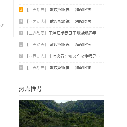
3
[业界动态]
武汉配眼镜 上海配眼镜
4
[业界动态]
武汉配眼镜 上海配眼镜
-01
5
[业界动态]
干燥症患者口干眼燥熬多年，一个周期缓过来？老中医：一张辨证方对症，身体找回津液
6
[业界动态]
武汉配眼镜 上海配眼镜
7
[业界动态]
出海必看：知识产权律师是你避开跨境雷区的安全垫
8
[业界动态]
武汉配眼镜 上海配眼镜
热点推荐