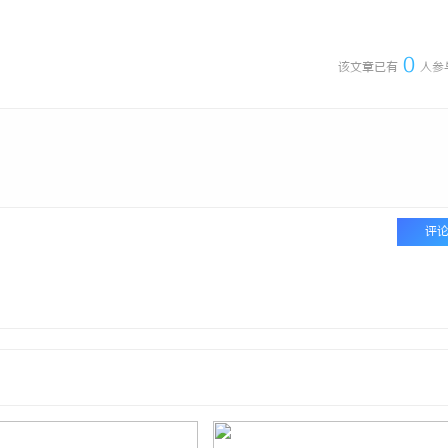
引领数字时代影视娱乐新风潮的多
武汉配眼镜 上海配眼镜
0
该文章已有
人参
评