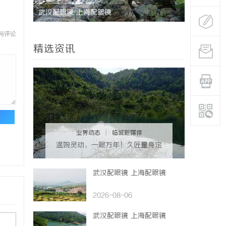
武汉配眼镜 上海配眼镜
武汉配眼镜
与评论
精选资讯
论
业界动态
|
临城新媒体
温婉灵动，一眼万年！久匠量身定
制的眉眼唇，才是你整张脸的点睛
之笔！淡颜系女生的气质加分项
武汉配眼镜 上海配眼镜
2026-08-06
武汉配眼镜 上海配眼镜