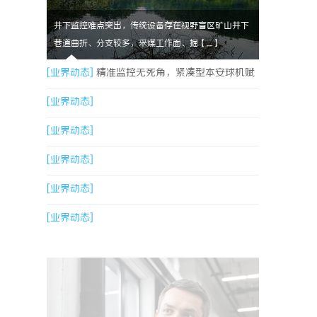
井下监控难点突出，传统设备存在视野盲区矿山井下
巷道曲折、分支较多，采煤工作面、掘【....】
[业界动态]
精准监控无死角，紧凑型本安球机赋
能安全管理
[业界动态]
[业界动态]
[业界动态]
[业界动态]
[业界动态]