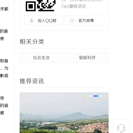
Get最新资讯
术都
加入QQ群
官方微博
的音
表
相关分类
社会生活
智能科技
和音
，为
影视
推荐资讯
体
的追
感