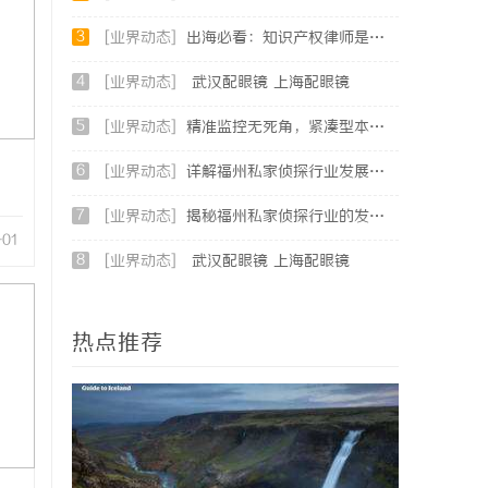
3
[业界动态]
出海必看：知识产权律师是你避开跨境雷区的安全垫
4
[业界动态]
武汉配眼镜 上海配眼镜
5
[业界动态]
精准监控无死角，紧凑型本安球机赋能安全管理
6
[业界动态]
详解福州私家侦探行业发展与服务应用全方位指南
7
[业界动态]
揭秘福州私家侦探行业的发展与应用现状
-01
8
[业界动态]
武汉配眼镜 上海配眼镜
热点推荐