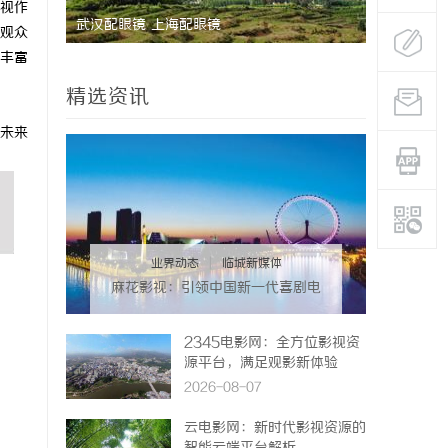
视作
武汉配眼镜 上海配眼镜
深度解析蚂
观众
丰富
与优势
精选资讯
未来
业界动态
|
临城新媒体
麻花影视：引领中国新一代喜剧电
影的创新力量
2345电影网：全方位影视资
源平台，满足观影新体验
2026-08-07
云电影网：新时代影视资源的