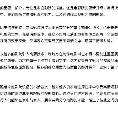
的重要一部分。无论是家庭影院的搭建，还是电影院的更新升级，高清技
中，我们将探讨高清影院的魅力，以及它对观众观影习惯的影响。
比于传统影院，高清影院通过采用更高的分辨率（如4K、8K）和更先进
电影的世界。在高清影院中，观众不仅可以清晰地看到演员的每一个细微
视听的双重享受，使得观众更容易沉浸于剧情之中，增强了情感共鸣。
来越多的影院引入高清技术，制片方在制作电影时也不得不更加注重画质
多的功夫，力求在每一个细节上做到完美。这无疑提升了影片的整体品质
的期待值也逐渐提高，更多的观众愿意为高质量的影片买单，这对于整个
随着家庭影院设备的不断普及，越来越多的家庭选择在家中享受高清观影
可以随时随地享受影院般的观影体验。这种灵活性不仅满足了观众对质量
得人们能够在家中与家人、朋友共同分享电影的乐趣，增进了彼此之间的