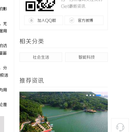
Get最新资讯
的影
加入QQ群
官方微博
。无
据用
相关分类
的访
整画
社会生活
智能科技
，分
极活
推荐资讯
为用
论是