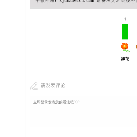
武汉配眼镜 上海配眼镜
温婉灵动，
唇，才是你
1
媒
气质加分项
鲜花
体
请发表评论