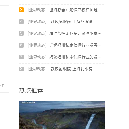
3
[业界动态]
出海必看：知识产权律师是你避开跨境雷区的安全垫
4
[业界动态]
武汉配眼镜 上海配眼镜
5
[业界动态]
精准监控无死角，紧凑型本安球机赋能安全管理
6
[业界动态]
详解福州私家侦探行业发展与服务应用全方位指南
7
[业界动态]
揭秘福州私家侦探行业的发展与应用现状
8
[业界动态]
武汉配眼镜 上海配眼镜
-01
热点推荐