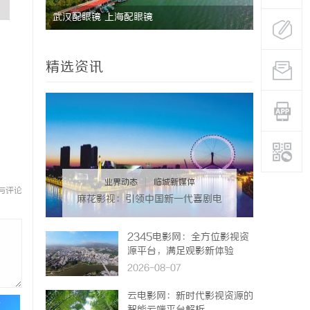
武汉配眼镜 上海配眼镜
深度解析蚂
与优势
精选资讯
业界动态
|
临城新媒体
与评论
麻花影视：引领中国新一代喜剧电
影的创新力量
2345电影网：全方位影视资
源平台，满足观影新体验
2026-08-07
云电影网：新时代影视资源的
论