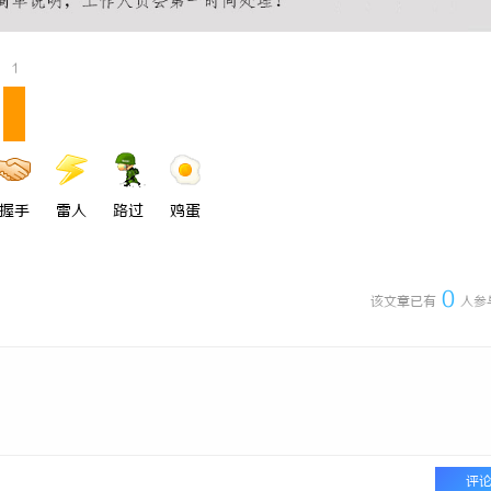
一眼万年！久匠量身定制的眉眼
武汉配眼镜 上海配眼镜
整张脸的点睛之笔！淡颜系女生的
1
握手
雷人
路过
鸡蛋
0
该文章已有
人参
评