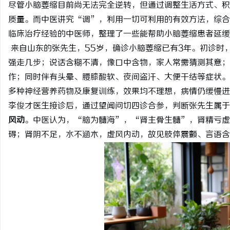
尽管小脑萎缩目前尚无法完全逆转，但通过调整生活方式、积
质量。而中医讲究“调”，利用一切可利用的有效方法，综合
临床治疗经验的中医师，整理了一些能帮助小脑萎缩患者延缓
来自山东的张先生，55岁，确诊小脑萎缩已有3年。初诊时
强走几步；说话含糊不清，像口中含物，家人常需猜测其意；
城
作；同时伴有头晕、腰膝酸软、夜间盗汗、大便干结等症状。
多种神经营养药物及康复训练，效果均不理想，病情仍缓慢进
李俊才医生接诊后，通过望闻问切四诊合参，判断张先生属于
风动
。中医认为，“脑为髓海”，“肾主骨生髓”，肾精亏虚
碍；肾阴不足，水不涵木，虚风内动，故见肢体震颤、言语含
新