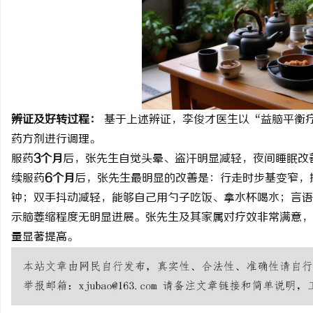
武汉配眼镜 上海配眼镜
媒
辨证及好转过程：
基于上述辨证，李俊才医生以“益脑平衡
药方剂进行调理。
服药
3个月
后，张先生自觉头晕、盗汗明显减轻，夜间睡眠改
续服药
6个月
后，张先生最明显的改善是：行走时步基变窄，摇
体
钟；双手抖动减轻，能够自己用勺子吃饭、拿水杯喝水；言语
示脑萎缩程度无明显进展。张先生及其家属对疗效非常满意，
量显著提高。