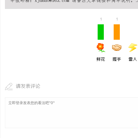
贝净 AC 国际医疗实验
全解析
1
1
媒
鲜花
握手
雷人
体
请发表评论