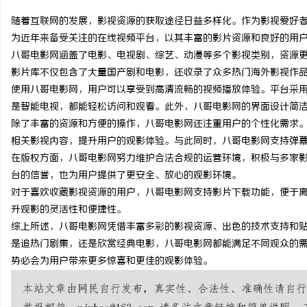
随着互联网的发展，影视资源的获取途径日益多样化。作为影视爱好
为近年来备受关注的在线视频平台，以其丰富的影片资源和良好的用
八哥电影网涵盖了电影、电视剧、综艺、动漫等多个影视类别，资源
影片库不仅包含了大量国产剧和电影，还收录了众多热门海外影视作
城
使用八哥电影网，用户可以享受到高清流畅的视频播放体验。平台采
是智能电视，都能轻松访问和观看。此外，八哥电影网的界面设计简
除了丰富的资源和方便的操作，八哥电影网还注重用户的个性化需求
相关影视内容，提升用户的观影体验。与此同时，八哥电影网支持弹
在版权方面，八哥电影网努力维护合法合规的运营环境，积极与多家
台的信誉，也为用户提供了更安全、放心的观影环境。
对于喜欢收藏影视资源的用户，八哥电影网支持影片下载功能，便于
升观影的灵活性和便捷性。
新
综上所述，八哥电影网凭借丰富多彩的影视资源、出色的技术支持和
是追热门剧集，还是欣赏经典电影，八哥电影网都能满足不同观众的
势必会为用户带来更多惊喜和更佳的观影体验。