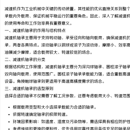
减速机作为工业机械中关键的传动装置，其性能的优劣直接关系到整
承载内外载荷、保证机械平稳运行的重要角色。因此，深入了解减速
的使用寿命和工作效率具有重要意义。
一、减速机轴承的作用与结构特点
城
减速机轴承主要用于支持转动轴，承受径向和轴向载荷，确保减速机
承，两者各具特点。滚动轴承以钢球或滚子为滚动体，摩擦小、效率
油膜减少摩擦，适合载荷较大、转速较低的场合。
二、减速机轴承的分类
根据结构和工作原理，减速机轴承主要分为深沟球轴承、圆柱滚子轴
双向轴向载荷，使用范围广。圆柱滚子轴承承载能力强，适合重载高
设备。角接触球轴承则更适用于高速高精度需求的场合。
三、减速机轴承的选型原则
新
选择合适的轴承不仅需要了解工况参数，还要考虑载荷大小、转速范
根据载荷类型和大小选择承载能力合适的轴承。
依据转速确定轴承的极限转速。
环境因素影响：如温度、湿度及污染物等，需选择具有相应防护
考虑维修和更换的便利性，优先选用可靠性高且备件充足的轴承